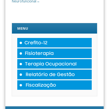
Neurofuncional
→
MENU