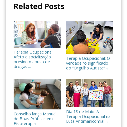
o
r
t
Related Posts
k
i
l
h
a
r
Terapia Ocupacional:
Afeto e socialização
Terapia Ocupacional: O
previnem abuso de
verdadeiro significado
drogas
→
do “Orgulho Autista”
→
Dia 18 de Maio: A
Conselho lança Manual
Terapia Ocupacional na
de Boas Práticas em
Luta Antimanicomial
→
Fisioterapia