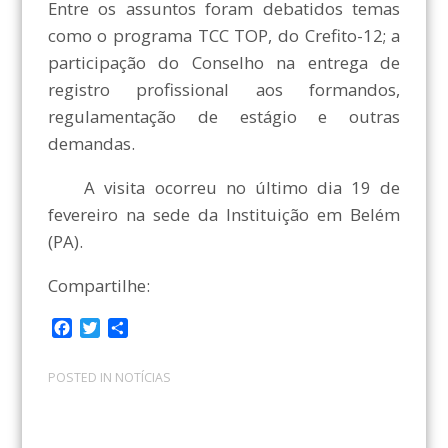
Entre os assuntos foram debatidos temas
como o programa TCC TOP, do Crefito-12; a
participação do Conselho na entrega de
registro profissional aos formandos,
regulamentação de estágio e outras
demandas.
A visita ocorreu no último dia 19 de
fevereiro na sede da Instituição em Belém
(PA).
Compartilhe:
F
T
C
a
w
o
c
i
m
POSTED IN
NOTÍCIAS
e
t
p
b
t
a
o
e
r