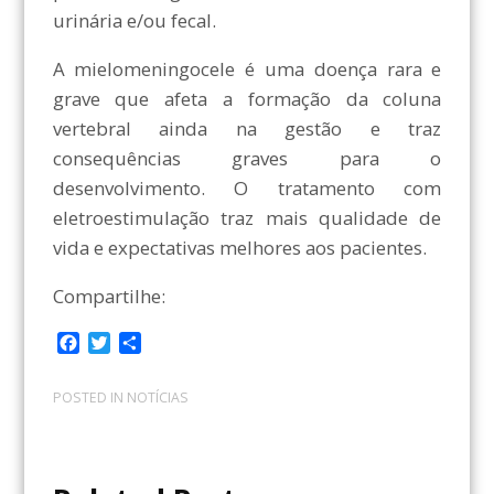
urinária e/ou fecal.
A mielomeningocele é uma doença rara e
grave que afeta a formação da coluna
vertebral ainda na gestão e traz
consequências graves para o
desenvolvimento. O tratamento com
eletroestimulação traz mais qualidade de
vida e expectativas melhores aos pacientes.
Compartilhe:
F
T
C
a
w
o
c
i
m
POSTED IN
NOTÍCIAS
e
t
p
b
t
a
o
e
r
o
r
t