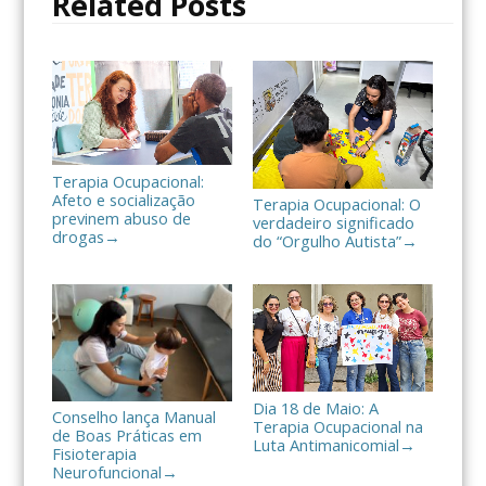
Related Posts
k
i
l
h
a
r
Terapia Ocupacional:
Afeto e socialização
Terapia Ocupacional: O
previnem abuso de
verdadeiro significado
drogas
→
do “Orgulho Autista”
→
Dia 18 de Maio: A
Conselho lança Manual
Terapia Ocupacional na
de Boas Práticas em
Luta Antimanicomial
→
Fisioterapia
Neurofuncional
→