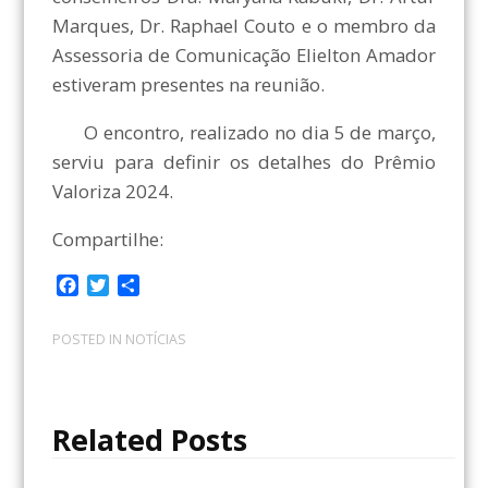
Marques, Dr. Raphael Couto e o membro da
Assessoria de Comunicação Elielton Amador
estiveram presentes na reunião.
O encontro, realizado no dia 5 de março,
serviu para definir os detalhes do Prêmio
Valoriza 2024.
Compartilhe:
F
T
C
a
w
o
c
i
m
POSTED IN
NOTÍCIAS
e
t
p
b
t
a
o
e
r
o
r
t
Related Posts
k
i
l
h