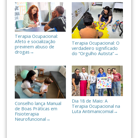
a
r
Terapia Ocupacional:
Afeto e socialização
Terapia Ocupacional: O
previnem abuso de
verdadeiro significado
drogas
→
do “Orgulho Autista”
→
Dia 18 de Maio: A
Conselho lança Manual
Terapia Ocupacional na
de Boas Práticas em
Luta Antimanicomial
→
Fisioterapia
Neurofuncional
→