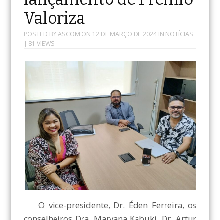
Valoriza
POSTED BY
ASCOM
ON
12 DE MARÇO DE 2024
IN
NOTÍCIAS
| 81 VIEWS
O vice-presidente, Dr. Éden Ferreira, os
conselheiros Dra. Maryana Kabuki, Dr. Artur