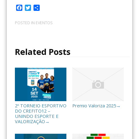
F
T
C
a
w
o
c
i
m
POSTED IN
EVENTOS
e
t
p
b
t
a
o
e
r
o
r
t
Related Posts
k
i
l
h
a
r
2º TORNEIO ESPORTIVO
Premio Valoriza 2025
→
DO CREFITO12 –
UNINDO ESPORTE E
VALORIZAÇÃO
→