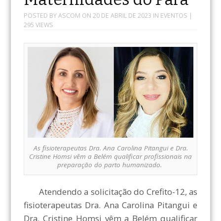
POSTED BY
ASCOM
ON
20 DE ABRIL DE 2023
IN
EVENTOS
|
295 VIEWS
As fisioterapeutas Dra. Ana Carolina Pitangui e Dra.
Cristine Homsi vêm a Belém qualificar profissionais na
preparação do parto humanizado.
Atendendo a solicitação do Crefito-12, as
fisioterapeutas Dra. Ana Carolina Pitangui e
Dra. Cristine Homsi vêm a Belém qualificar