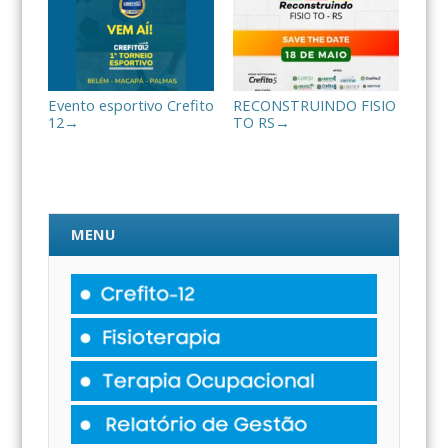
Evento esportivo Crefito
RECONSTRUINDO FISIO
12
TO RS
→
→
MENU