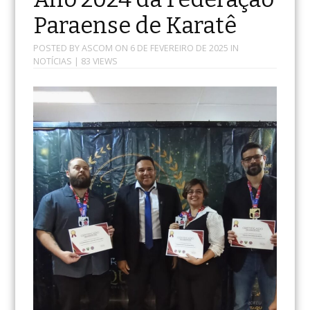
Paraense de Karatê
POSTED BY
ASCOM
ON
6 DE FEVEREIRO DE 2025
IN
NOTÍCIAS
| 83 VIEWS