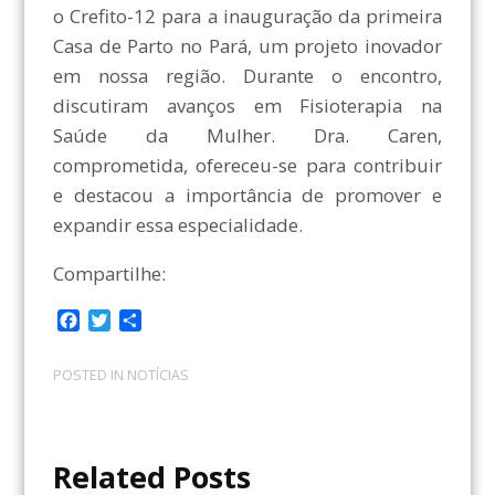
o Crefito-12 para a inauguração da primeira
Casa de Parto no Pará, um projeto inovador
em nossa região. Durante o encontro,
discutiram avanços em Fisioterapia na
Saúde da Mulher. Dra. Caren,
comprometida, ofereceu-se para contribuir
e destacou a importância de promover e
expandir essa especialidade.
Compartilhe:
F
T
C
a
w
o
c
i
m
POSTED IN
NOTÍCIAS
e
t
p
b
t
a
o
e
r
o
r
t
Related Posts
k
i