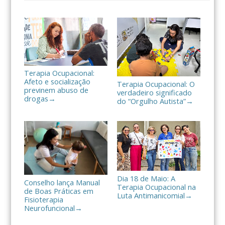
l
h
a
r
Terapia Ocupacional:
Afeto e socialização
Terapia Ocupacional: O
previnem abuso de
verdadeiro significado
drogas
→
do “Orgulho Autista”
→
Dia 18 de Maio: A
Conselho lança Manual
Terapia Ocupacional na
de Boas Práticas em
Luta Antimanicomial
→
Fisioterapia
Neurofuncional
→