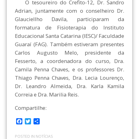
O tesoureiro do Crefito-12, Dr. Sandro
Adrian, juntamente com o conselheiro Dr.
Glauciellho Davila, participaram da
formatura de Fisioterapia do Instituto
Educacional Santa Catarina (IESC)/ Faculdade
Guaraí (FAG). Também estiveram presentes
Carlos Augusto Melo, presidente da
Fesserto, a coordenadora do curso, Dra.
Camila Penna Chaves, e os professores Dr.
Thiago Penna Chaves, Dra. Lecia Lourenço,
Dr. Leandro Almeida, Dra. Karla Kamila
Correia e Dra. Marilia Reis.
Compartilhe:
F
T
C
a
w
o
c
i
m
POSTED IN
NOTÍCIAS