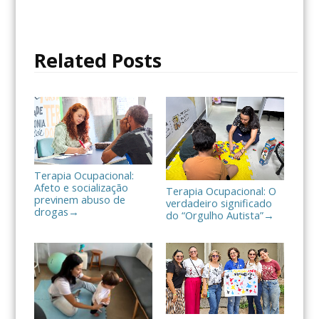
e
t
p
b
t
a
o
e
r
o
r
t
Related Posts
k
i
l
h
a
r
Terapia Ocupacional:
Afeto e socialização
Terapia Ocupacional: O
previnem abuso de
verdadeiro significado
drogas
→
do “Orgulho Autista”
→