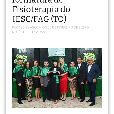
Fisioterapia do
IESC/FAG (TO)
POSTED BY
ASCOM
ON
20 DE FEVEREIRO DE 2024
IN
NOTÍCIAS
| 317 VIEWS