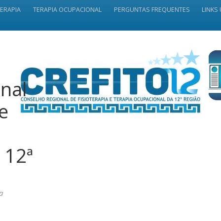
TERAPIA
TERAPIA OCUPACIONAL
PERGUNTAS FREQUENTES
LINKS 
nal
 e
 12ª
a