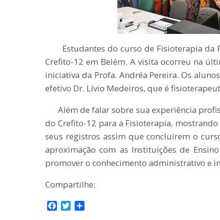
Estudantes do curso de Fisioterapia da Fa
Crefito-12 em Belém. A visita ocorreu na últi
iniciativa da Profa. Andréa Pereira. Os alun
efetivo Dr. Lívio Medeiros, que é fisioterapeut
Além de falar sobre sua experiência profissi
do Crefito-12 para a Fisioterapia, mostrand
seus registros assim que concluírem o curso
aproximação com as Instituições de Ensino
promover o conhecimento administrativo e in
Compartilhe:
F
T
C
a
w
o