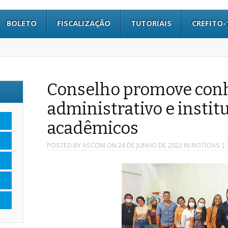
BOLETO
FISCALIZAÇÃO
TUTORIAIS
CREFITO-
Conselho promove con
administrativo e instit
acadêmicos
POSTED BY
ASCOM
ON
24 DE JUNHO DE 2022
IN
NOTÍCIAS
| 