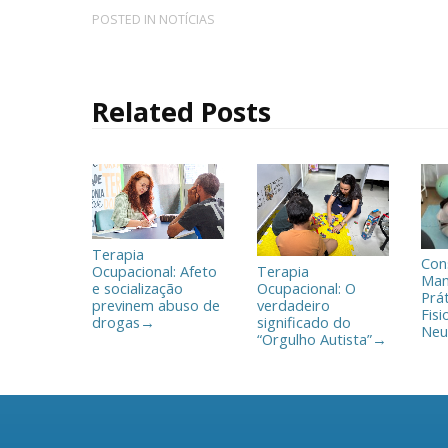
c
i
m
POSTED IN
NOTÍCIAS
e
t
p
b
t
a
o
e
r
o
r
t
Related Posts
k
i
l
h
a
r
Terapia
Con
Ocupacional: Afeto
Terapia
Man
e socialização
Ocupacional: O
Prá
previnem abuso de
verdadeiro
Fisi
drogas
significado do
→
Neu
“Orgulho Autista”
→