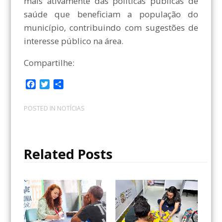
mais ativamente das políticas públicas de
saúde que beneficiam a população do
município, contribuindo com sugestões de
interesse público na área.
Compartilhe:
F
T
C
a
w
o
c
i
m
POSTED IN
NOTÍCIAS
e
t
p
b
t
a
o
e
r
o
r
t
Related Posts
k
i
l
h
a
r