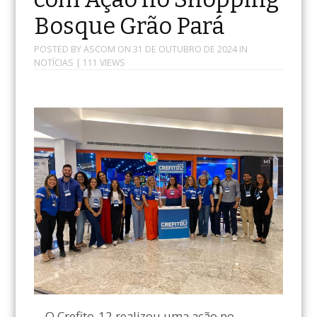
Bosque Grão Pará
POSTED BY
ASCOM
ON
31 DE OUTUBRO DE 2024
IN
NOTÍCIAS
| 111 VIEWS
O Crefito-12 realizou uma ação no