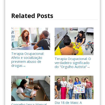
b
t
a
o
e
r
o
r
t
Related Posts
k
i
l
h
a
r
Terapia Ocupacional:
Afeto e socialização
Terapia Ocupacional: O
previnem abuso de
verdadeiro significado
drogas
→
do “Orgulho Autista”
→
Dia 18 de Maio: A
Conselho lança Manual