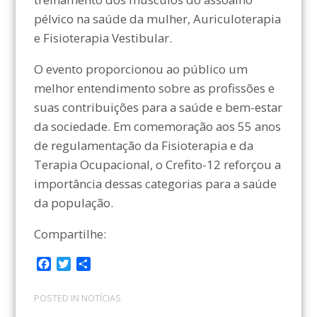
pélvico na saúde da mulher, Auriculoterapia
e Fisioterapia Vestibular.
O evento proporcionou ao público um
melhor entendimento sobre as profissões e
suas contribuições para a saúde e bem-estar
da sociedade. Em comemoração aos 55 anos
de regulamentação da Fisioterapia e da
Terapia Ocupacional, o Crefito-12 reforçou a
importância dessas categorias para a saúde
da população.
Compartilhe:
F
T
C
a
w
o
c
i
m
POSTED IN
NOTÍCIAS
e
t
p