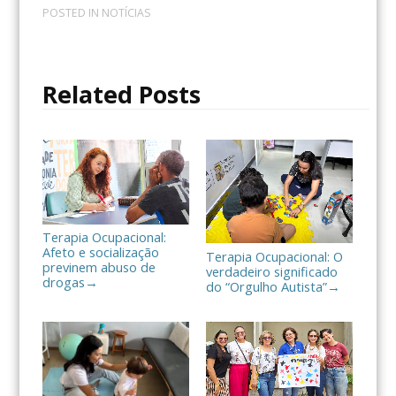
c
i
m
POSTED IN
NOTÍCIAS
e
t
p
b
t
a
o
e
r
o
r
t
Related Posts
k
i
l
h
a
r
Terapia Ocupacional:
Afeto e socialização
Terapia Ocupacional: O
previnem abuso de
verdadeiro significado
drogas
→
do “Orgulho Autista”
→