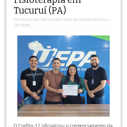
Tucuruí (PA)
POSTED BY
ASCOM
ON
24 DE MAIO DE 2024
IN
NOTÍCIAS
|
200 VIEWS
O Crefito-12 oficializou o credenciamento da