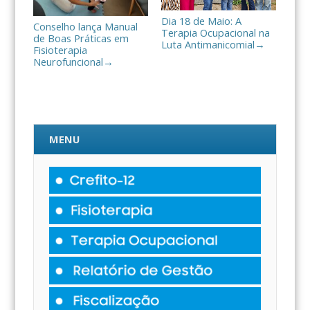
Dia 18 de Maio: A
Conselho lança Manual
Terapia Ocupacional na
de Boas Práticas em
Luta Antimanicomial
→
Fisioterapia
Neurofuncional
→
MENU