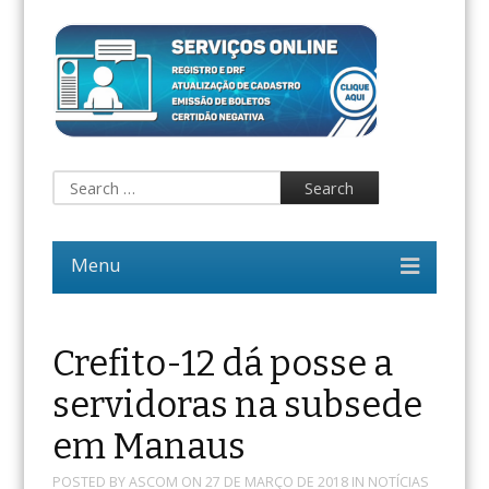
Crefito-12 dá posse a
servidoras na subsede
em Manaus
POSTED BY
ASCOM
ON
27 DE MARÇO DE 2018
IN
NOTÍCIAS