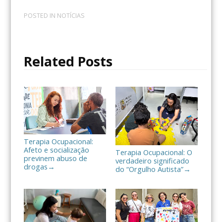
a
w
o
c
i
m
POSTED IN
NOTÍCIAS
e
t
p
b
t
a
o
e
r
o
r
t
Related Posts
k
i
l
h
a
r
Terapia Ocupacional:
Afeto e socialização
Terapia Ocupacional: O
previnem abuso de
verdadeiro significado
drogas
→
do “Orgulho Autista”
→