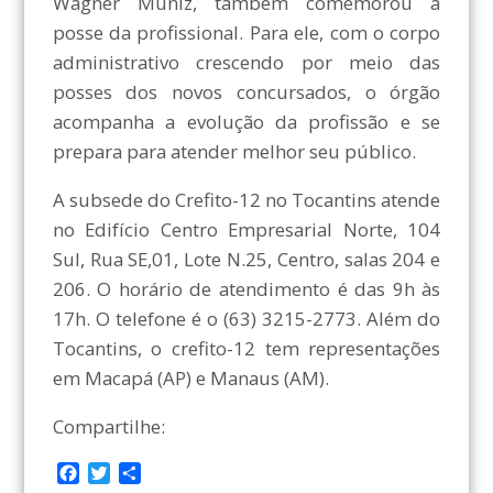
Wagner Muniz, também comemorou a
posse da profissional. Para ele, com o corpo
administrativo crescendo por meio das
posses dos novos concursados, o órgão
acompanha a evolução da profissão e se
prepara para atender melhor seu público.
A subsede do Crefito-12 no Tocantins atende
no Edifício Centro Empresarial Norte, 104
Sul, Rua SE,01, Lote N.25, Centro, salas 204 e
206. O horário de atendimento é das 9h às
17h. O telefone é o (63) 3215-2773. Além do
Tocantins, o crefito-12 tem representações
em Macapá (AP) e Manaus (AM).
Compartilhe:
F
T
C