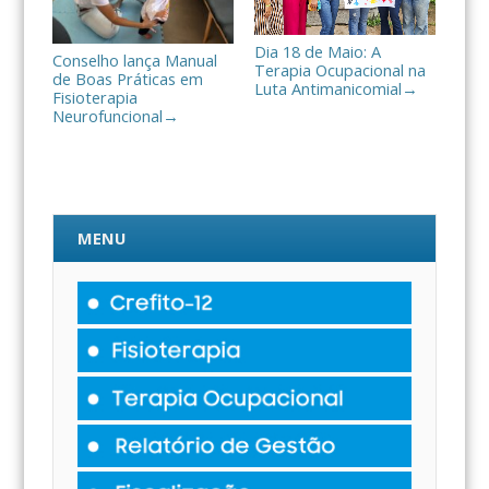
Dia 18 de Maio: A
Conselho lança Manual
Terapia Ocupacional na
de Boas Práticas em
Luta Antimanicomial
→
Fisioterapia
Neurofuncional
→
MENU