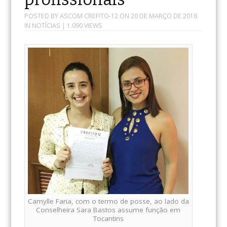
POSTED BY
ASCOM CREFITO-12
ON
20 DE MARÇO DE 2018
IN
NOTÍCIAS
| 1.090 VIEWS
Camylle Faria, com o termo de posse, ao lado da
Conselheira Sara Bastos assume função em
Tocantins