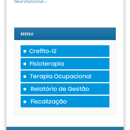
Neurofuncional
→
MENU