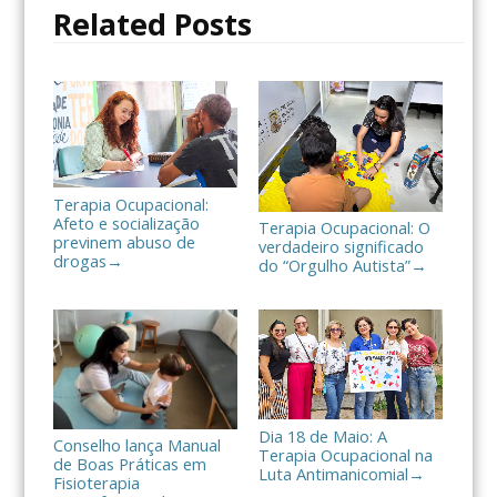
o
r
t
Related Posts
k
i
l
h
a
r
Terapia Ocupacional:
Afeto e socialização
Terapia Ocupacional: O
previnem abuso de
verdadeiro significado
drogas
→
do “Orgulho Autista”
→
Dia 18 de Maio: A
Conselho lança Manual
Terapia Ocupacional na
de Boas Práticas em
Luta Antimanicomial
→
Fisioterapia