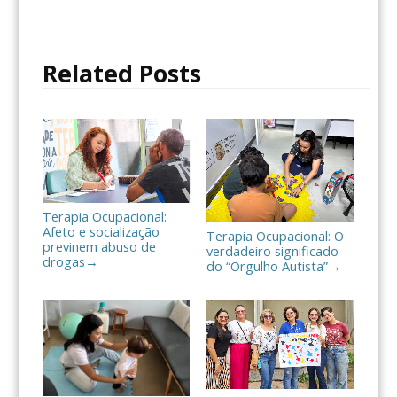
e
t
p
b
t
a
o
e
r
o
r
t
Related Posts
k
i
l
h
a
r
Terapia Ocupacional:
Afeto e socialização
Terapia Ocupacional: O
previnem abuso de
verdadeiro significado
drogas
→
do “Orgulho Autista”
→