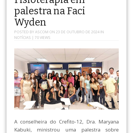
palestra na Faci
Wyden
POSTED BY
ASCOM
ON
23 DE OUTUBRO DE 2024
IN
NOTÍCIAS
| 70 VIEWS
A conselheira do Crefito-12, Dra. Maryana
Kabuki, ministrou uma palestra sobre