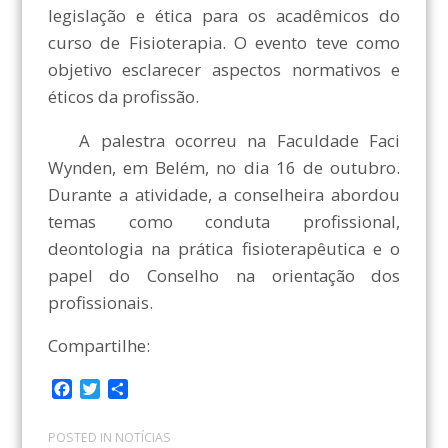
legislação e ética para os acadêmicos do
curso de Fisioterapia. O evento teve como
objetivo esclarecer aspectos normativos e
éticos da profissão.
A palestra ocorreu na Faculdade Faci
Wynden, em Belém, no dia 16 de outubro.
Durante a atividade, a conselheira abordou
temas como conduta profissional,
deontologia na prática fisioterapêutica e o
papel do Conselho na orientação dos
profissionais.
Compartilhe:
F
T
C
a
w
o
c
i
m
POSTED IN
NOTÍCIAS