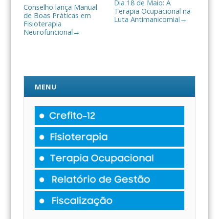
Dia 18 de Maio: A
Conselho lança Manual
Terapia Ocupacional na
de Boas Práticas em
Luta Antimanicomial
→
Fisioterapia
Neurofuncional
→
MENU