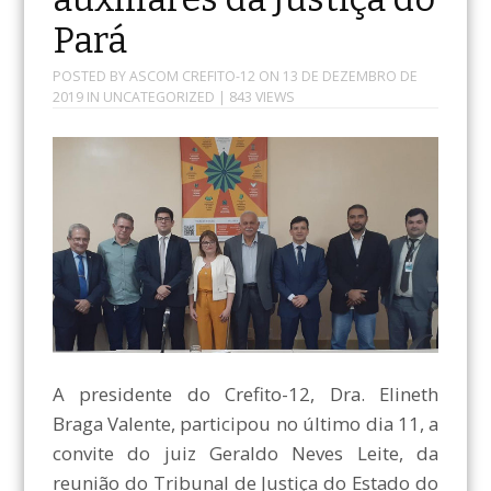
Pará
POSTED BY
ASCOM CREFITO-12
ON
13 DE DEZEMBRO DE
2019
IN
UNCATEGORIZED
| 843 VIEWS
A presidente do Crefito-12, Dra. Elineth
Braga Valente, participou no último dia 11, a
convite do juiz Geraldo Neves Leite, da
reunião do Tribunal de Justiça do Estado do