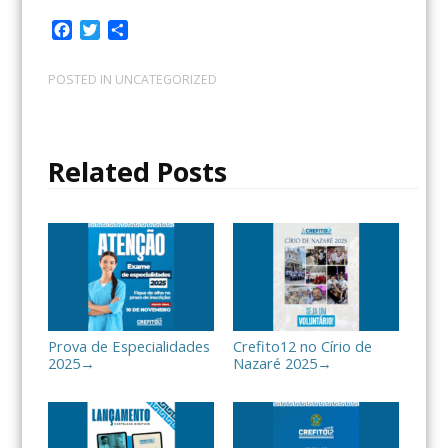
F
T
C
a
w
o
c
i
m
POSTED IN
UNCATEGORIZED
e
t
p
b
t
a
o
e
r
o
r
t
Related Posts
k
i
l
h
a
r
Prova de Especialidades
Crefito12 no Círio de
2025
Nazaré 2025
→
→