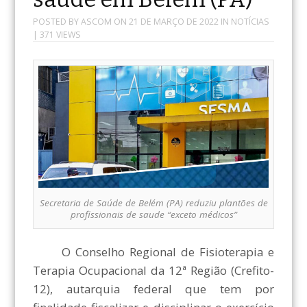
POSTED BY
ASCOM
ON
21 DE MARÇO DE 2022
IN
NOTÍCIAS
| 371 VIEWS
Secretaria de Saúde de Belém (PA) reduziu plantões de
profissionais de saude “exceto médicos”
O Conselho Regional de Fisioterapia e
Terapia Ocupacional da 12ª Região (Crefito-
12), autarquia federal que tem por