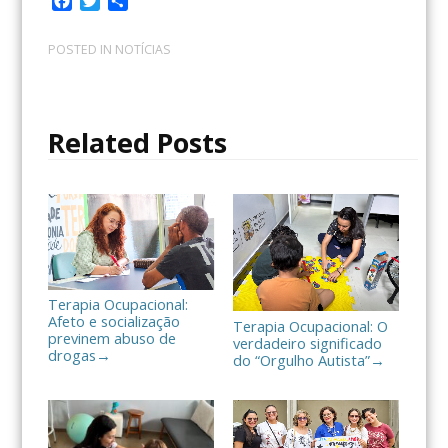
F
T
C
a
w
o
c
i
m
POSTED IN
NOTÍCIAS
e
t
p
b
t
a
o
e
r
o
r
t
Related Posts
k
i
l
h
a
r
Terapia Ocupacional:
Afeto e socialização
Terapia Ocupacional: O
previnem abuso de
verdadeiro significado
drogas
→
do “Orgulho Autista”
→