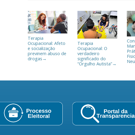
l
h
a
r
Terapia
Con
Ocupacional: Afeto
Terapia
Man
e socialização
Ocupacional: O
Prá
previnem abuso de
verdadeiro
Fisi
drogas
significado do
→
Neu
“Orgulho Autista”
→