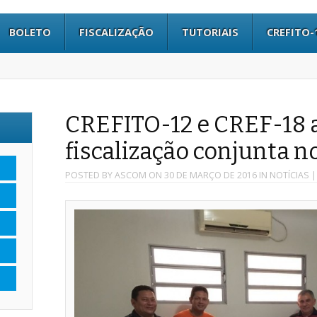
BOLETO
FISCALIZAÇÃO
TUTORIAIS
CREFITO-
CREFITO-12 e CREF-18 
fiscalização conjunta 
POSTED BY
ASCOM
ON
30 DE MARÇO DE 2016
IN
NOTÍCIAS
|