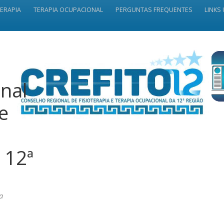
TERAPIA
TERAPIA OCUPACIONAL
PERGUNTAS FREQUENTES
LINKS 
nal
 e
 12ª
a