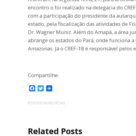
encontro o foi realizado na delegacia do CR
com a participação do presidente da autarqu
estado, pela fiscalização das atividades de Fi
Dr. Wagner Muniz. Além do Amapá, a área ju
abrange os estados do Pará, onde funciona a 
Amazonas. Já o CREF-18 é responsável pelos 
Compartilhe:
F
T
C
a
w
o
c
i
m
POSTED IN
NOTÍCIAS
e
t
p
b
t
a
o
e
r
o
r
t
Related Posts
k
i