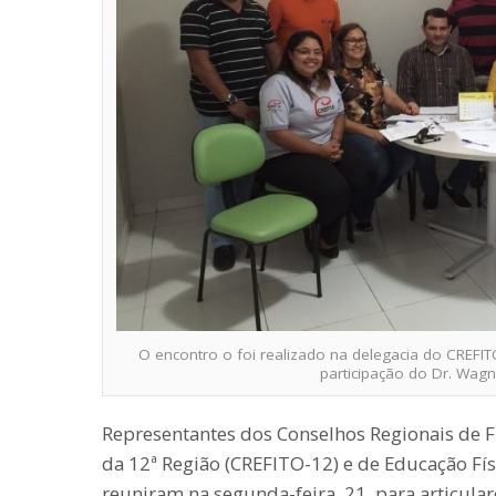
O encontro o foi realizado na delegacia do CREF
participação do Dr. Wagne
Representantes dos Conselhos Regionais de F
da 12ª Região (CREFITO-12) e de Educação Fís
reuniram na segunda-feira, 21, para articular