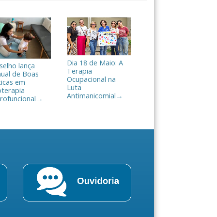
Dia 18 de Maio: A
selho lança
Terapia
ual de Boas
Ocupacional na
ticas em
Luta
oterapia
Antimanicomial
→
rofuncional
→