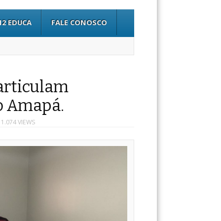
12 EDUCA
FALE CONOSCO
articulam
no Amapá.
 1.074 VIEWS