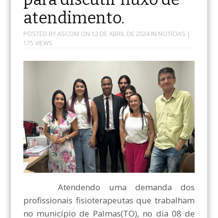
atendimento.
POSTED BY
ASCOM
ON
12 DE ABRIL DE 2024
IN
NOTÍCIAS
|
175 VIEWS
Atendendo uma demanda dos
profissionais fisioterapeutas que trabalham
no município de Palmas(TO), no dia 08 de