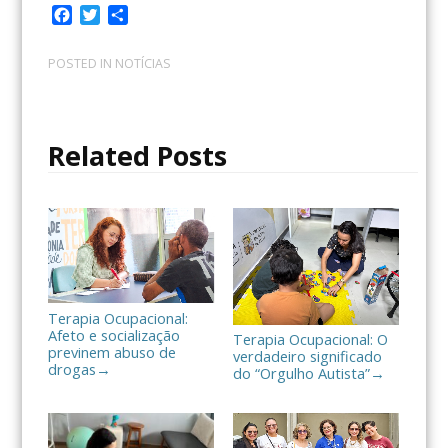
F
T
C
a
w
o
c
i
m
POSTED IN
NOTÍCIAS
e
t
p
b
t
a
o
e
r
o
r
t
Related Posts
k
i
l
h
a
r
Terapia Ocupacional:
Afeto e socialização
Terapia Ocupacional: O
previnem abuso de
verdadeiro significado
drogas
→
do “Orgulho Autista”
→