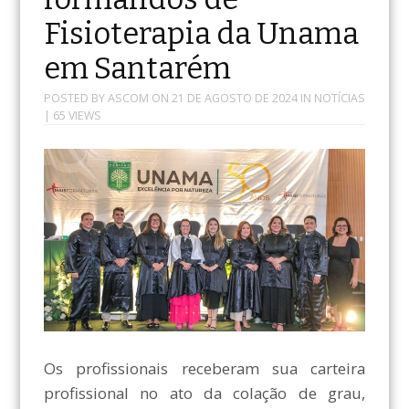
Fisioterapia da Unama
em Santarém
POSTED BY
ASCOM
ON
21 DE AGOSTO DE 2024
IN
NOTÍCIAS
| 65 VIEWS
Os profissionais receberam sua carteira
profissional no ato da colação de grau,