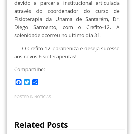
devido a parceria institucional articulada
através do coordenador do curso de
Fisioterapia da Unama de Santarém, Dr.
Diego Sarmento, com o Crefito-12. A
solenidade ocorreu no ultimo dia 31.
O Crefito 12 parabeniza e deseja sucesso
aos novos Fisioterapeutas!
Compartilhe:
F
T
C
a
w
o
c
i
m
POSTED IN
NOTÍCIAS
e
t
p
b
t
a
o
e
r
o
r
t
Related Posts
k
i
l