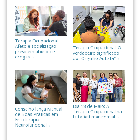
h
a
r
Terapia Ocupacional:
Afeto e socialização
Terapia Ocupacional: O
previnem abuso de
verdadeiro significado
drogas
→
do “Orgulho Autista”
→
Dia 18 de Maio: A
Conselho lança Manual
Terapia Ocupacional na
de Boas Práticas em
Luta Antimanicomial
→
Fisioterapia
Neurofuncional
→