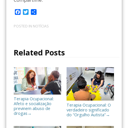
F
T
C
a
w
o
c
i
m
POSTED IN
NOTÍCIAS
e
t
p
b
t
a
o
e
r
o
r
t
Related Posts
k
i
l
h
a
r
Terapia Ocupacional:
Afeto e socialização
Terapia Ocupacional: O
previnem abuso de
verdadeiro significado
drogas
→
do “Orgulho Autista”
→