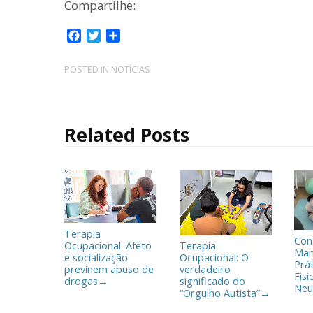
Compartilhe:
F
T
C
a
w
o
c
i
m
POSTED IN
NOTÍCIAS
e
t
p
b
t
a
o
e
r
o
r
t
Related Posts
k
i
l
h
a
r
Terapia
Con
Ocupacional: Afeto
Terapia
Man
e socialização
Ocupacional: O
Prá
previnem abuso de
verdadeiro
Fisi
drogas
significado do
→
Neu
“Orgulho Autista”
→