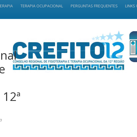
TERAPIA
TERAPIA OCUPACIONAL
PERGUNTAS FREQUENTES
LINKS 
nal
 e
 12ª
a