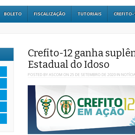
BOLETO
FISCALIZAÇÃO
TUTORIAIS
CREFITO-
Crefito-12 ganha suplê
Estadual do Idoso
POSTED BY
ASCOM
ON
25 DE SETEMBRO DE 2020
IN
NOTÍCI