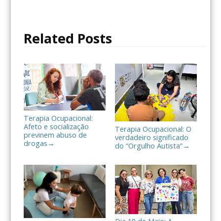
b
t
a
o
e
r
o
r
t
Related Posts
k
i
l
h
a
r
Terapia Ocupacional:
Afeto e socialização
Terapia Ocupacional: O
previnem abuso de
verdadeiro significado
drogas
→
do “Orgulho Autista”
→