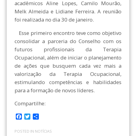
acadêmicos Aline Lopes, Camilo Mourão,
Melk Almeida e Lidiane Ferreira. A reunião
foi realizada no dia 30 de janeiro.
Esse primeiro encontro teve como objetivo
consolidar a parceria do Conselho com os
futuros profissionais da Terapia
Ocupacional, além de iniciar o planejamento
de ações que busquem cada vez mais a
valorização da Terapia Ocupacional,
estimulando competências e habilidades
para a formação de novos líderes.
Compartilhe:
F
T
C
a
w
o
c
i
m
POSTED IN
NOTÍCIAS
e
t
p