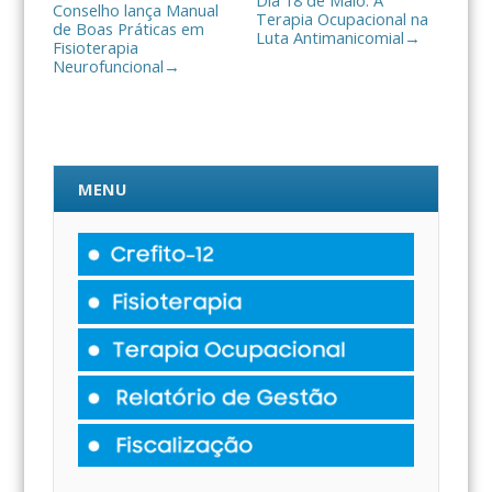
Dia 18 de Maio: A
Conselho lança Manual
Terapia Ocupacional na
de Boas Práticas em
Luta Antimanicomial
→
Fisioterapia
Neurofuncional
→
MENU