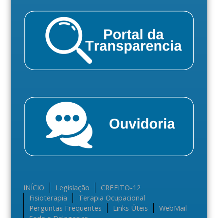
INÍCIO
Legislação
CREFITO-12
Fisioterapia
Terapia Ocupacional
Perguntas Frequentes
Links Úteis
WebMail
Sede e Delegacias