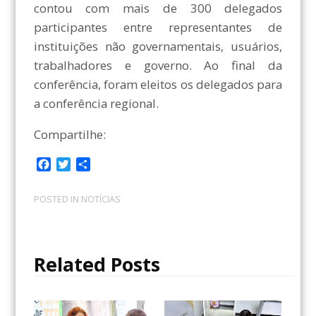
contou com mais de 300 delegados
participantes entre representantes de
instituições não governamentais, usuários,
trabalhadores e governo. Ao final da
conferência, foram eleitos os delegados para
a conferência regional.
Compartilhe:
F
T
C
a
w
o
c
i
m
POSTED IN
NOTÍCIAS
e
t
p
b
t
a
o
e
r
o
r
t
Related Posts
k
i
l
h
a