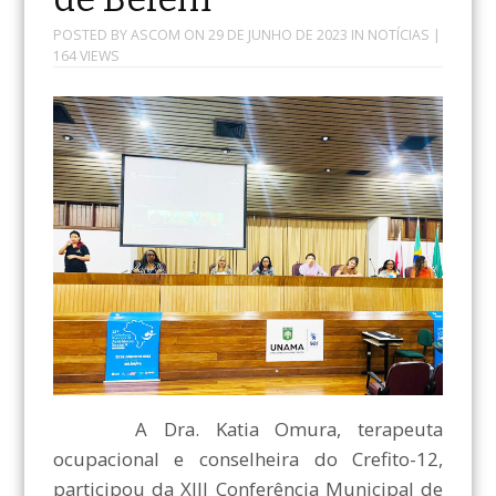
POSTED BY
ASCOM
ON
29 DE JUNHO DE 2023
IN
NOTÍCIAS
|
164 VIEWS
A Dra. Katia Omura, terapeuta
ocupacional e conselheira do Crefito-12,
participou da XIII Conferência Municipal de