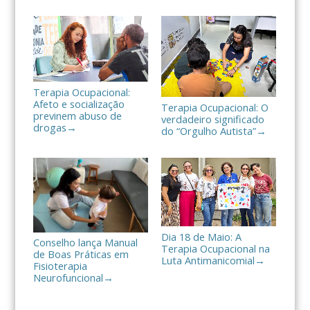
h
a
r
Terapia Ocupacional:
Afeto e socialização
Terapia Ocupacional: O
previnem abuso de
verdadeiro significado
drogas
→
do “Orgulho Autista”
→
Dia 18 de Maio: A
Conselho lança Manual
Terapia Ocupacional na
de Boas Práticas em
Luta Antimanicomial
→
Fisioterapia
Neurofuncional
→