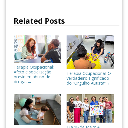
b
t
a
o
e
r
o
r
t
Related Posts
k
i
l
h
a
r
Terapia Ocupacional:
Afeto e socialização
Terapia Ocupacional: O
previnem abuso de
verdadeiro significado
drogas
→
do “Orgulho Autista”
→
Dia 18 de Maio: A