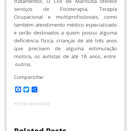
tratamentos. O CER de Marituba oferece
serviços de Fisioterapia, Terapia
Ocupacional e multiprofissionais, como
também atendimento médico especializado
e serão destinados a quem possui alguma
deficiência física, crianças de até três anos
que precisem de alguma estimulação
motora, os autistas de até 18 anos, entre
outros.
Compartilhe:
F
T
C
a
w
o
c
i
m
POSTED IN
NOTÍCIAS
e
t
p
b
t
a
o
e
r
o
r
t
Related Posts
k
i