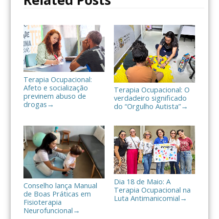
l
h
a
r
Terapia Ocupacional:
Afeto e socialização
Terapia Ocupacional: O
previnem abuso de
verdadeiro significado
drogas
→
do “Orgulho Autista”
→
Dia 18 de Maio: A
Conselho lança Manual
Terapia Ocupacional na
de Boas Práticas em
Luta Antimanicomial
→
Fisioterapia
Neurofuncional
→