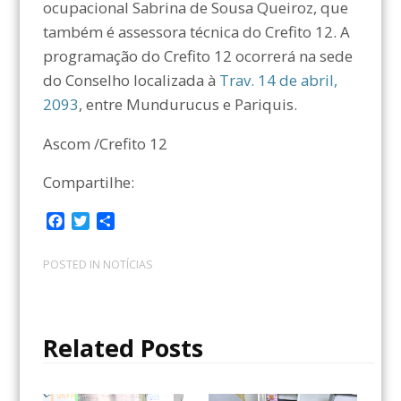
ocupacional Sabrina de Sousa Queiroz, que
também é assessora técnica do Crefito 12. A
programação do Crefito 12 ocorrerá na sede
do Conselho localizada à
Trav. 14 de abril,
2093
, entre Mundurucus e Pariquis.
Ascom /Crefito 12
Compartilhe:
F
T
C
a
w
o
c
i
m
POSTED IN
NOTÍCIAS
e
t
p
b
t
a
o
e
r
o
r
t
Related Posts
k
i
l
h
a