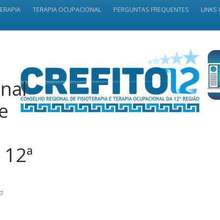
TERAPIA
TERAPIA OCUPACIONAL
PERGUNTAS FREQUENTES
LINKS 
nal
 e
 12ª
a