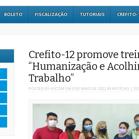
BOLETO
FISCALIZAÇÃO
TUTORIAIS
CREFITO-
Crefito-12 promove tr
“Humanização e Acolh
Trabalho”
POSTED BY
ASCOM
ON
9 DE MAIO DE 2022
IN
NOTÍCIAS
| 35