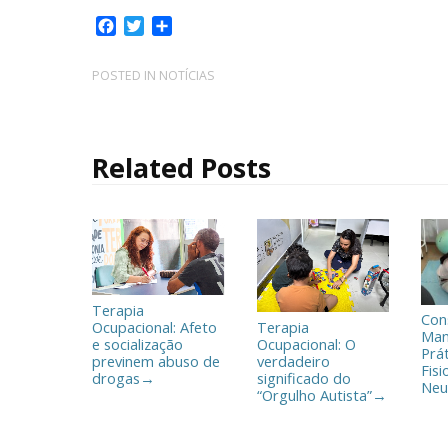
F
T
C
a
w
o
c
i
m
POSTED IN
NOTÍCIAS
e
t
p
b
t
a
o
e
r
o
r
t
Related Posts
k
i
l
h
a
r
Terapia
Con
Ocupacional: Afeto
Terapia
Man
e socialização
Ocupacional: O
Prá
previnem abuso de
verdadeiro
Fisi
drogas
significado do
→
Neu
“Orgulho Autista”
→