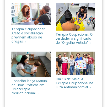
a
r
Terapia Ocupacional:
Afeto e socialização
Terapia Ocupacional: O
previnem abuso de
verdadeiro significado
drogas
→
do “Orgulho Autista”
→
Dia 18 de Maio: A
Conselho lança Manual
Terapia Ocupacional na
de Boas Práticas em
Luta Antimanicomial
→
Fisioterapia
Neurofuncional
→