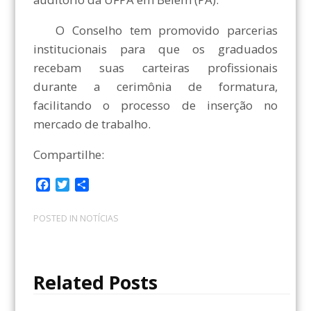
O Conselho tem promovido parcerias
institucionais para que os graduados
recebam suas carteiras profissionais
durante a cerimônia de formatura,
facilitando o processo de inserção no
mercado de trabalho.
Compartilhe:
F
T
C
a
w
o
c
i
m
POSTED IN
NOTÍCIAS
e
t
p
b
t
a
o
e
r
o
r
t
Related Posts
k
i
l
h