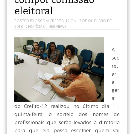
eleitoral
POSTED BY
ASCOM CREFITO-12
ON
13 DE OUTUBRO DE
2018
IN
NOTÍCIAS
| 468 VIEWS
A
sec
ret
ari
a
ger
al
do Crefito-12 realizou no último dia 11,
quinta-feira, o sorteio dos nomes de
profissionais que serão levados à diretoria
para que ela possa escolher quem vai