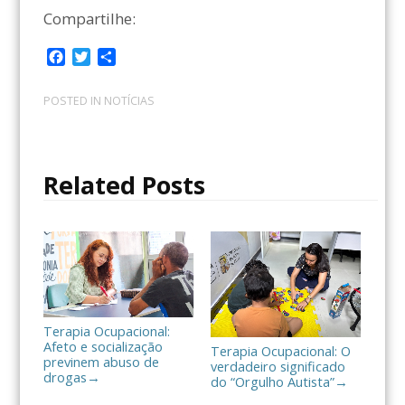
Compartilhe:
F
T
C
a
w
o
c
i
m
POSTED IN
NOTÍCIAS
e
t
p
b
t
a
o
e
r
o
r
t
Related Posts
k
i
l
h
a
r
Terapia Ocupacional:
Afeto e socialização
Terapia Ocupacional: O
previnem abuso de
verdadeiro significado
drogas
→
do “Orgulho Autista”
→