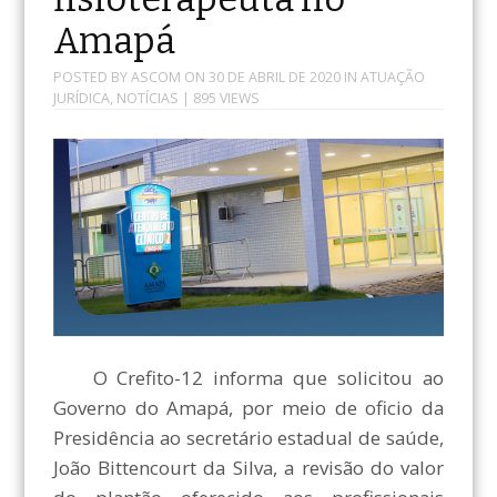
Amapá
POSTED BY
ASCOM
ON
30 DE ABRIL DE 2020
IN
ATUAÇÃO
JURÍDICA
,
NOTÍCIAS
| 895 VIEWS
O Crefito-12 informa que solicitou ao
Governo do Amapá, por meio de oficio da
Presidência ao secretário estadual de saúde,
João Bittencourt da Silva, a revisão do valor