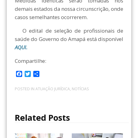
Medidas idênticas serão tomadas nos
demais estados da nossa circunscrição, onde
casos semelhantes ocorrerem.
O edital de seleção de profissionais de
saúde do Governo do Amapá está disponível
AQUI.
Compartilhe:
F
T
C
a
w
o
c
i
m
POSTED IN
ATUAÇÃO JURÍDICA
,
NOTÍCIAS
e
t
p
b
t
a
o
e
r
o
r
t
Related Posts
k
i
l
h
a