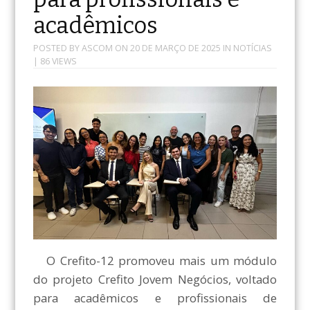
acadêmicos
POSTED BY
ASCOM
ON
20 DE MARÇO DE 2025
IN
NOTÍCIAS
| 86 VIEWS
O Crefito-12 promoveu mais um módulo
do projeto Crefito Jovem Negócios, voltado
para acadêmicos e profissionais de