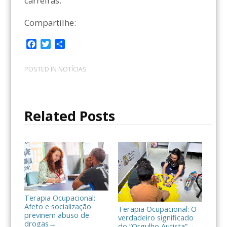
carreiras.
Compartilhe:
F
T
C
a
w
o
c
i
m
POSTED IN
NOTÍCIAS
e
t
p
b
t
a
o
e
r
o
r
t
Related Posts
k
i
l
h
a
r
Terapia Ocupacional:
Afeto e socialização
Terapia Ocupacional: O
previnem abuso de
verdadeiro significado
drogas
→
do “Orgulho Autista”
→