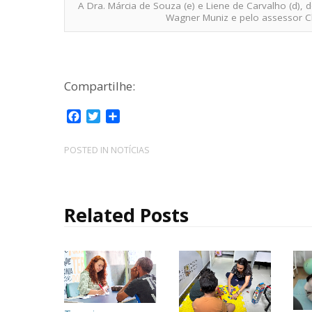
A Dra. Márcia de Souza (e) e Liene de Carvalho (d), 
Wagner Muniz e pelo assessor Cla
Compartilhe:
F
T
C
a
w
o
c
i
m
POSTED IN
NOTÍCIAS
e
t
p
b
t
a
o
e
r
o
r
t
Related Posts
k
i
l
h
a
r