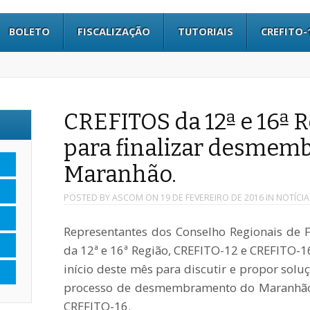
BOLETO
FISCALIZAÇÃO
TUTORIAIS
CREFITO-
CREFITOS da 12ª e 16ª 
para finalizar desmem
Maranhão.
POSTED BY
ASCOM
ON
19 DE FEVEREIRO DE 2016
IN
NOTÍCIA
Representantes dos Conselho Regionais de F
da 12ª e 16ª Região, CREFITO-12 e CREFITO-1
início deste mês para discutir e propor solu
processo de desmembramento do Maranhão,
CREFITO-16.