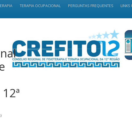
TERAPIA
TERAPIA OCUPACIONAL
PERGUNTAS FREQUENTES
LINKS 
nal
 e
 12ª
a