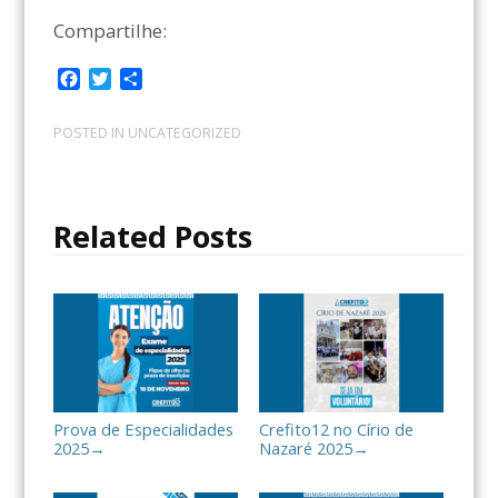
Compartilhe:
F
T
C
a
w
o
c
i
m
POSTED IN
UNCATEGORIZED
e
t
p
b
t
a
o
e
r
o
r
t
Related Posts
k
i
l
h
a
r
Prova de Especialidades
Crefito12 no Círio de
2025
Nazaré 2025
→
→