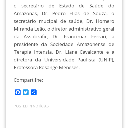
o secretário de Estado de Saúde do
Amazonas, Dr. Pedro Elias de Souza, o
secretário mucipal de saúde, Dr. Homero
Miranda Leão, o diretor administrativo geral
da Assobrafir, Dr. Francimar Ferrari, a
presidente da Sociedade Amazonense de
Terapia Intensia, Dr. Liane Cavalcante e a
diretora da Universidade Paulista (UNIP),
Professora Rosange Meneses.
Compartilhe:
F
T
C
a
w
o
c
i
m
POSTED IN
NOTÍCIAS
e
t
p
b
t
a
o
e
r
o
r
t