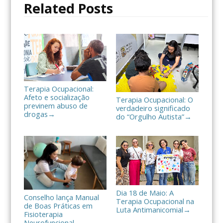
Related Posts
k
i
l
h
a
r
Terapia Ocupacional:
Afeto e socialização
Terapia Ocupacional: O
previnem abuso de
verdadeiro significado
drogas
→
do “Orgulho Autista”
→
Dia 18 de Maio: A
Conselho lança Manual
Terapia Ocupacional na
de Boas Práticas em
Luta Antimanicomial
→
Fisioterapia
Neurofuncional
→