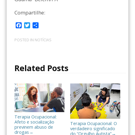
Compartilhe:
F
T
C
a
w
o
c
i
m
POSTED IN
NOTÍCIAS
e
t
p
b
t
a
o
e
r
o
r
t
Related Posts
k
i
l
h
a
r
Terapia Ocupacional:
Afeto e socialização
Terapia Ocupacional: O
previnem abuso de
verdadeiro significado
drogas
→
do “Orgulho Autista”
→