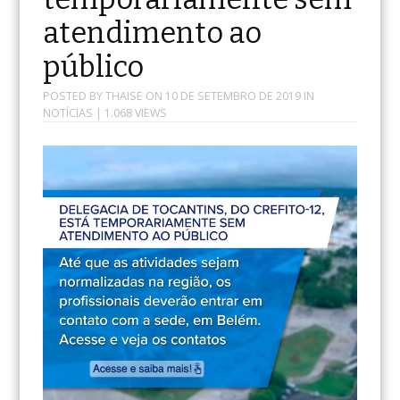
atendimento ao
público
POSTED BY
THAISE
ON
10 DE SETEMBRO DE 2019
IN
NOTÍCIAS
| 1.068 VIEWS