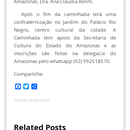
Amazonas, Dra. Ana Cláudia Rolim.
Após o fim da caminhada terá uma
confraternização no Jardim do Palácio Rio
Negro, centro cultural da cidade. A
Caminhada tem apoio da Secretaria de
Cultura do Estado do Amazonas e as
inscrições são feitas na delegacia do
Amazonas pelo whatsapp (92) 992518570.
Compartilhe:
F
T
C
a
w
o
c
i
m
POSTED IN
NOTÍCIAS
e
t
p
b
t
a
o
e
r
o
r
t
Related Posts
k
i