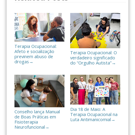
l
h
a
r
Terapia Ocupacional:
Afeto e socialização
Terapia Ocupacional: O
previnem abuso de
verdadeiro significado
drogas
→
do “Orgulho Autista”
→
Dia 18 de Maio: A
Conselho lança Manual
Terapia Ocupacional na
de Boas Práticas em
Luta Antimanicomial
→
Fisioterapia
Neurofuncional
→