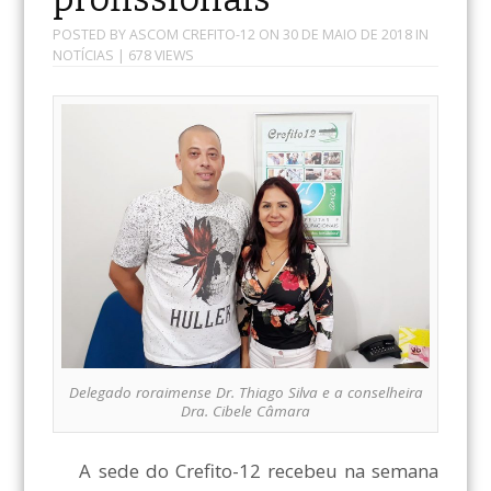
POSTED BY
ASCOM CREFITO-12
ON
30 DE MAIO DE 2018
IN
NOTÍCIAS
| 678 VIEWS
Delegado roraimense Dr. Thiago Silva e a conselheira
Dra. Cibele Câmara
A sede do Crefito-12 recebeu na semana