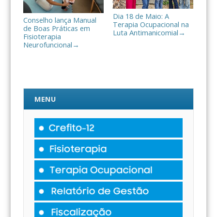
Dia 18 de Maio: A
Conselho lança Manual
Terapia Ocupacional na
de Boas Práticas em
Luta Antimanicomial
→
Fisioterapia
Neurofuncional
→
MENU