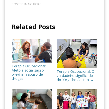
c
i
m
POSTED IN
NOTÍCIAS
e
t
p
b
t
a
o
e
r
o
r
t
Related Posts
k
i
l
h
a
r
Terapia Ocupacional:
Afeto e socialização
Terapia Ocupacional: O
previnem abuso de
verdadeiro significado
drogas
→
do “Orgulho Autista”
→