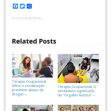
F
T
C
a
w
o
c
i
m
POSTED IN
NOTÍCIAS
e
t
p
b
t
a
o
e
r
o
r
t
Related Posts
k
i
l
h
a
r
Terapia Ocupacional:
Afeto e socialização
Terapia Ocupacional: O
previnem abuso de
verdadeiro significado
drogas
→
do “Orgulho Autista”
→