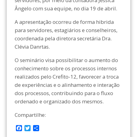
servidores, por meio da contadora Jéssica
Ângelo com sua equipe, no dia 19 de abril.
A apresentação ocorreu de forma hibrida
para servidores, estagiários e conselheiros,
coordenada pela diretora secretária Dra.
Clévia Danrtas.
O seminário visa possibilitar o aumento do
conhecimento sobre os processos internos
realizados pelo Crefito-12, favorecer a troca
de experiências e o alinhamento e interação
dos processos, contribuindo para o fluxo
ordenado e organizado dos mesmos.
Compartilhe:
F
T
C
a
w
o