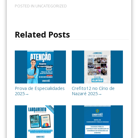
c
i
m
POSTED IN
UNCATEGORIZED
e
t
p
b
t
a
o
e
r
o
r
t
Related Posts
k
i
l
h
a
r
Prova de Especialidades
Crefito12 no Círio de
2025
Nazaré 2025
→
→