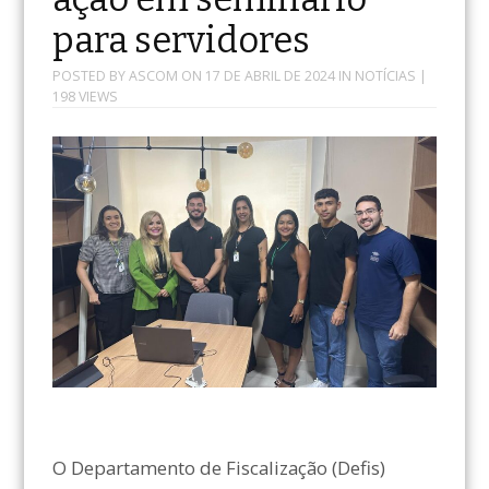
para servidores
POSTED BY
ASCOM
ON
17 DE ABRIL DE 2024
IN
NOTÍCIAS
|
198 VIEWS
O Departamento de Fiscalização (Defis)