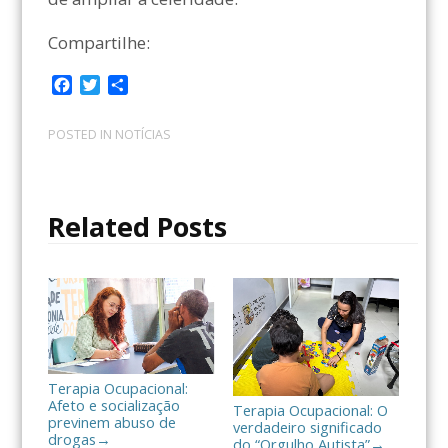
Compartilhe:
F
T
C
a
w
o
c
i
m
POSTED IN
NOTÍCIAS
e
t
p
b
t
a
o
e
r
o
r
t
Related Posts
k
i
l
h
a
r
Terapia Ocupacional:
Afeto e socialização
Terapia Ocupacional: O
previnem abuso de
verdadeiro significado
drogas
→
do “Orgulho Autista”
→