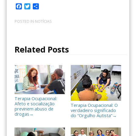
F
T
C
a
w
o
c
i
m
POSTED IN
NOTÍCIAS
e
t
p
b
t
a
o
e
r
o
r
t
Related Posts
k
i
l
h
a
r
Terapia Ocupacional:
Afeto e socialização
Terapia Ocupacional: O
previnem abuso de
verdadeiro significado
drogas
→
do “Orgulho Autista”
→