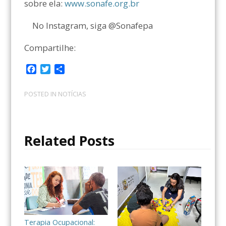
sobre ela:
www.sonafe.org.br
No Instagram, siga @Sonafepa
Compartilhe:
F
T
C
a
w
o
c
i
m
POSTED IN
NOTÍCIAS
e
t
p
b
t
a
o
e
r
o
r
t
Related Posts
k
i
l
h
a
r
Terapia Ocupacional: