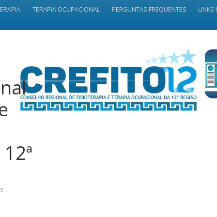
TERAPIA
TERAPIA OCUPACIONAL
PERGUNTAS FREQUENTES
LINKS 
nal
 e
 12ª
a