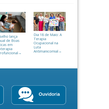
Dia 18 de Maio: A
selho lança
Terapia
ual de Boas
Ocupacional na
ticas em
Luta
oterapia
Antimanicomial
→
rofuncional
→