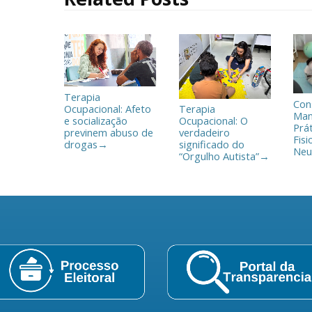
l
h
a
r
Terapia
Con
Ocupacional: Afeto
Terapia
Man
e socialização
Ocupacional: O
Prá
previnem abuso de
verdadeiro
Fisi
drogas
significado do
→
Neu
“Orgulho Autista”
→