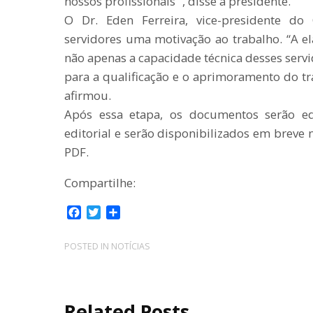
nossos profissionais ”, disse a presidente.
O Dr. Eden Ferreira, vice-presidente do C
servidores uma motivação ao trabalho. “A 
não apenas a capacidade técnica desses ser
para a qualificação e o aprimoramento do tra
afirmou.
Após essa etapa, os documentos serão e
editorial e serão disponibilizados em breve
PDF.
Compartilhe:
F
T
C
a
w
o
c
i
m
POSTED IN
NOTÍCIAS
e
t
p
b
t
a
o
e
r
o
r
t
Related Posts
k
i