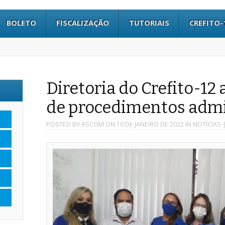
BOLETO
FISCALIZAÇÃO
TUTORIAIS
CREFITO-
Diretoria do Crefito-12
de procedimentos admi
POSTED BY
ASCOM
ON
10 DE JANEIRO DE 2022
IN
NOTÍCIAS
|