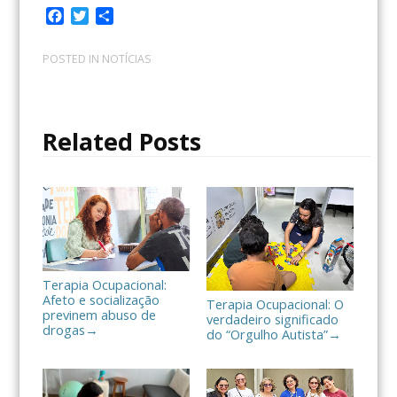
F
T
C
a
w
o
c
i
m
POSTED IN
NOTÍCIAS
e
t
p
b
t
a
o
e
r
o
r
t
Related Posts
k
i
l
h
a
r
Terapia Ocupacional:
Afeto e socialização
Terapia Ocupacional: O
previnem abuso de
verdadeiro significado
drogas
→
do “Orgulho Autista”
→