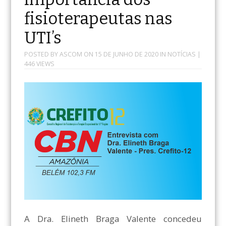
fisioterapeutas nas
UTI’s
POSTED BY
ASCOM
ON
15 DE JUNHO DE 2020
IN
NOTÍCIAS
|
446 VIEWS
A Dra. Elineth Braga Valente concedeu