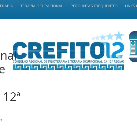
TERAPIA
TERAPIA OCUPACIONAL
PERGUNTAS FREQUENTES
LINKS 
nal
 e
 12ª
a