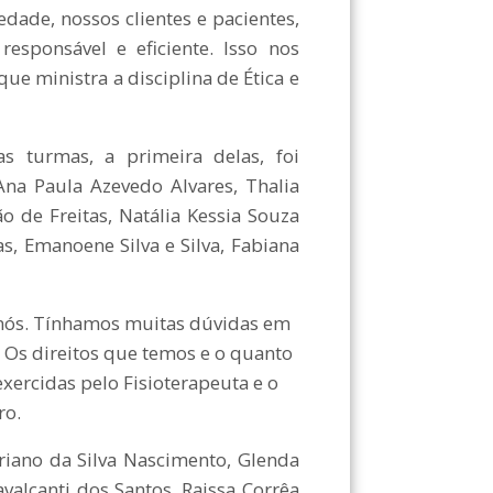
edade, nossos clientes e pacientes,
sponsável e eficiente. Isso nos
que ministra a disciplina de Ética e
s turmas, a primeira delas, foi
Ana Paula Azevedo Alvares, Thalia
o de Freitas, Natália Kessia Souza
as, Emanoene Silva e Silva, Fabiana
s nós. Tínhamos muitas dúvidas em
 Os direitos que temos e o quanto
exercidas pelo Fisioterapeuta e o
ro.
riano da Silva Nascimento, Glenda
avalcanti dos Santos, Raissa Corrêa