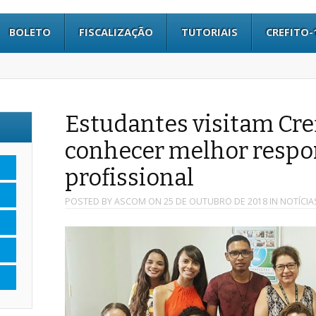
BOLETO
FISCALIZAÇÃO
TUTORIAIS
CREFITO-
Estudantes visitam Cref
conhecer melhor respo
profissional
POSTED BY
ASCOM
ON
25 DE OUTUBRO DE 2018
IN
NOTÍCIA