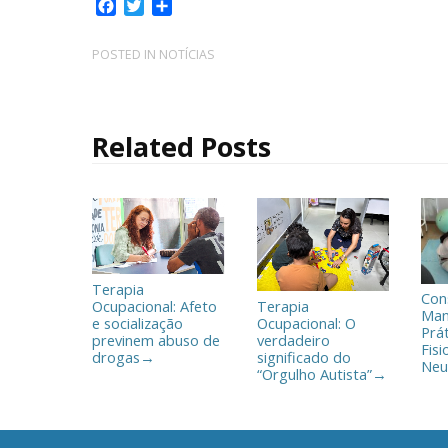
F
T
C
a
w
o
c
i
m
POSTED IN
NOTÍCIAS
e
t
p
b
t
a
o
e
r
o
r
t
Related Posts
k
i
l
h
a
r
Terapia
Con
Ocupacional: Afeto
Terapia
Man
e socialização
Ocupacional: O
Prá
previnem abuso de
verdadeiro
Fisi
drogas
significado do
→
Neu
“Orgulho Autista”
→