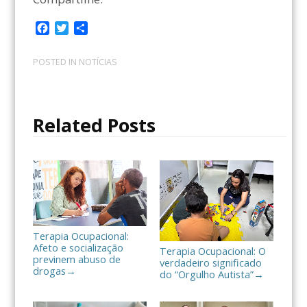
F
T
C
a
w
o
c
i
m
POSTED IN
NOTÍCIAS
e
t
p
b
t
a
o
e
r
o
r
t
Related Posts
k
i
l
h
a
r
Terapia Ocupacional:
Afeto e socialização
Terapia Ocupacional: O
previnem abuso de
verdadeiro significado
drogas
→
do “Orgulho Autista”
→