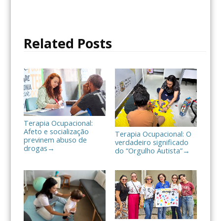
e
t
p
b
t
a
o
e
r
o
r
t
Related Posts
k
i
l
h
a
r
Terapia Ocupacional:
Afeto e socialização
Terapia Ocupacional: O
previnem abuso de
verdadeiro significado
drogas
→
do “Orgulho Autista”
→