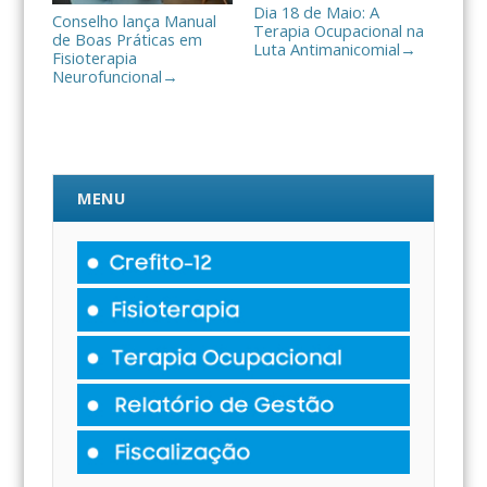
Dia 18 de Maio: A
Conselho lança Manual
Terapia Ocupacional na
de Boas Práticas em
Luta Antimanicomial
→
Fisioterapia
Neurofuncional
→
MENU