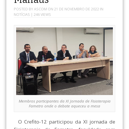
POSTED BY
ASCOM
ON
21 DE NOVEMBRO DE 2022
IN
NOTÍCIAS
| 246 VIEWS
Membros participantes da XI Jornada de Fisioterapia
Fametro onde o debate aqueceu a mesa
O Crefito-12 participou da XI jornada de