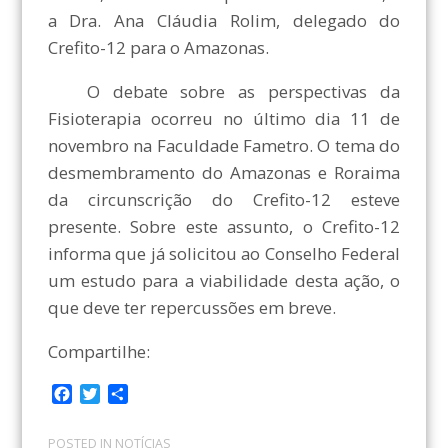
a Dra. Ana Cláudia Rolim, delegado do
Crefito-12 para o Amazonas.
O debate sobre as perspectivas da
Fisioterapia ocorreu no último dia 11 de
novembro na Faculdade Fametro. O tema do
desmembramento do Amazonas e Roraima
da circunscrição do Crefito-12 esteve
presente. Sobre este assunto, o Crefito-12
informa que já solicitou ao Conselho Federal
um estudo para a viabilidade desta ação, o
que deve ter repercussões em breve.
Compartilhe:
F
T
C
a
w
o
c
i
m
POSTED IN
NOTÍCIAS