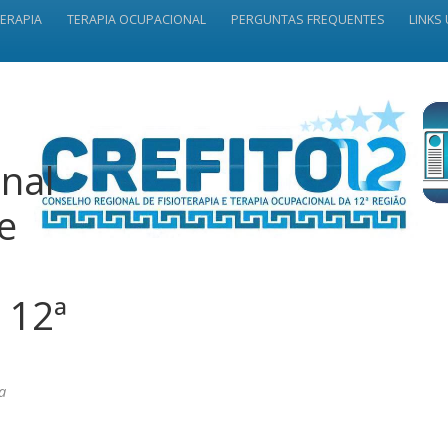
TERAPIA
TERAPIA OCUPACIONAL
PERGUNTAS FREQUENTES
LINKS 
nal
 e
 12ª
a