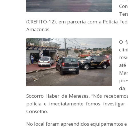
Con
Ter
(CREFITO-12), em parceria com a Polícia Fede
Amazonas.
O f
clí
res
até
Ma
pre
da 
Socorro Haber de Menezes. “Nós recebemos
polícia e imediatamente fomos investigar 
Conselho.
No local foram apreendidos equipamentos e 