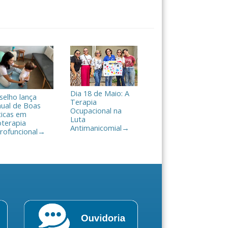
Dia 18 de Maio: A
selho lança
Terapia
ual de Boas
Ocupacional na
ticas em
Luta
oterapia
Antimanicomial
→
rofuncional
→