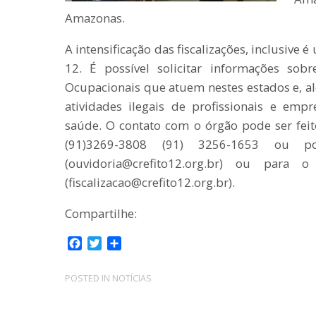
Amazonas.
A intensificação das fiscalizações, inclusive
12. É possível solicitar informações sob
Ocupacionais que atuem nestes estados e, al
atividades ilegais de profissionais e em
saúde. O contato com o órgão pode ser feit
(91)3269-3808 (91) 3256-1653 ou p
(ouvidoria@crefito12.org.br) ou para o
(fiscalizacao@crefito12.org.br).
Compartilhe:
F
T
C
a
w
o
c
i
m
POSTED IN
NOTÍCIAS
e
t
p
b
t
a
o
e
r