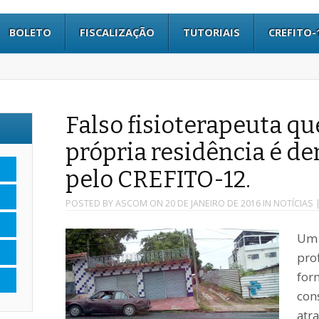
BOLETO
FISCALIZAÇÃO
TUTORIAIS
CREFITO-
Falso fisioterapeuta q
própria residência é de
pelo CREFITO-12.
POSTED BY
ASCOM
ON
20 DE JANEIRO DE 2016
IN
NOTÍCIAS
|
Um 
pro
for
con
atr