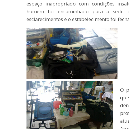
espaço inapropriado com condições insalu
homem foi encaminhado para a sede da
esclarecimentos e o estabelecimento foi fech
O p
que
de
pro
atu
Am