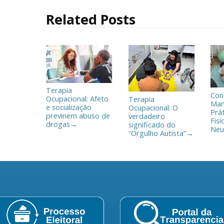
o
r
t
Related Posts
k
i
l
h
a
r
Terapia
Con
Ocupacional: Afeto
Terapia
Man
e socialização
Ocupacional: O
Prá
previnem abuso de
verdadeiro
Fisi
drogas
significado do
→
Neu
“Orgulho Autista”
→